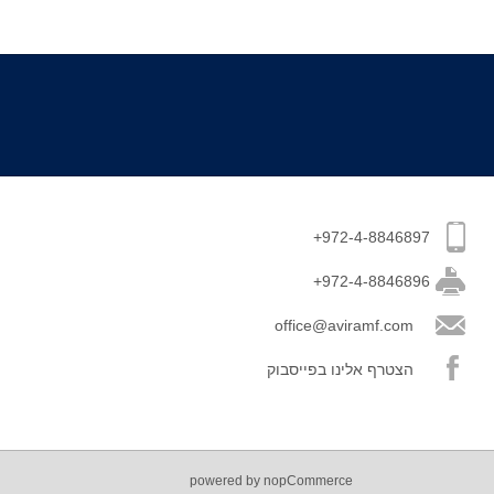
+972-4-8846897
+972-4-8846896
office@aviramf.com
הצטרף אלינו בפייסבוק
powered by nopCommerce